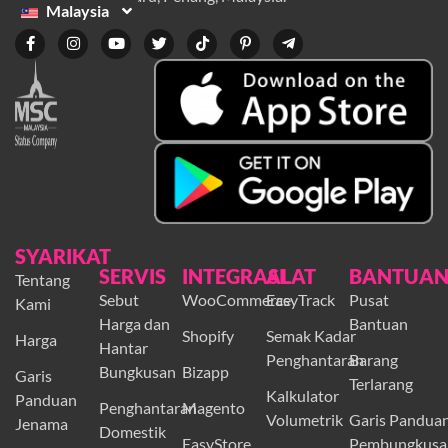
Malaysia
SYARIKAT
SERVIS
INTEGRASI
ALAT
BANTUA
Tentang
Sebut
WooCommerce
EasyTrack
Pusat
Kami
Harga dan
Bantuan
Shopify
Semak Kadar
Harga
Hantar
Penghantaran
Barang
Bungkusan
Bizapp
Garis
Terlarang
Kalkulator
Panduan
Penghantaran
Magento
Volumetrik
Garis Pandua
Jenama
Domestik
EasyStore
Pembungkusa