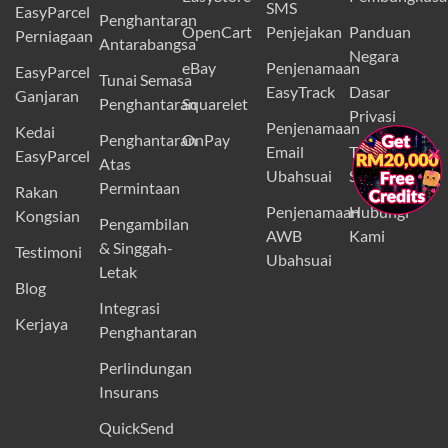
SMS
EasyParcel
Penghantaran
OpenCart
Penjejakan
Panduan
Perniagaan
Antarabangsa
Negara
eBay
Penjenamaan
EasyParcel
Tunai Semasa
EasyTrack
Dasar
Ganjaran
Penghantaran
Squarelet
Privasi
Penjenamaan
Kedai
Penghantaran
OnPay
×
Email
Terma dan
EasyParcel
Atas
Ubahsuai
Syarat
Permintaan
Rakan
Penjenamaan
Hubungi
Kongsian
Pengambilan
AWB
Kami
& Singgah-
Testimoni
Ubahsuai
Letak
Blog
Integrasi
Kerjaya
Penghantaran
Perlindungan
Insurans
QuickSend