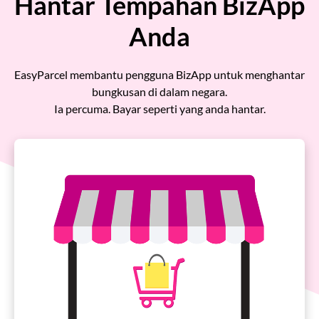
Hantar Tempahan BizApp
Pricing
Anda
About
EasyParcel membantu pengguna BizApp untuk menghantar
bungkusan di dalam negara.
Resources
Ia percuma. Bayar seperti yang anda hantar.
Marketplace