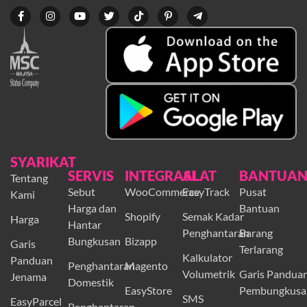
SYARIKAT
SERVIS
INTEGRASI
ALAT
BANTUA
Tentang
Sebut
WooCommerce
EasyTrack
Pusat
Kami
Harga dan
Bantuan
Shopify
Semak Kadar
Harga
Hantar
Penghantaran
Barang
Bungkusan
Bizapp
Garis
Terlarang
Kalkulator
Panduan
Penghantaran
Magento
Volumetrik
Garis Pandua
Jenama
Domestik
EasyStore
Pembungkusa
SMS
EasyParcel
Penghantaran