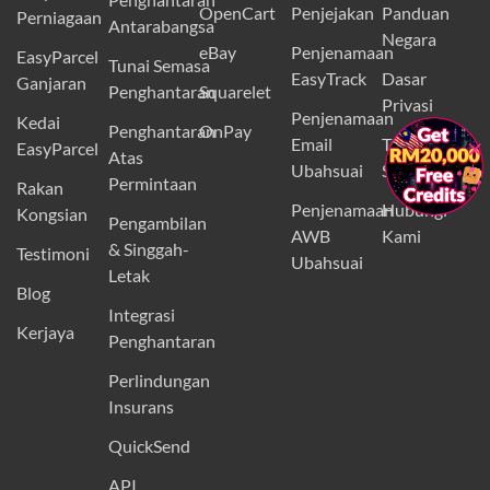
OpenCart
Penjejakan
Panduan
Perniagaan
Antarabangsa
Negara
eBay
Penjenamaan
EasyParcel
Tunai Semasa
EasyTrack
Dasar
Ganjaran
Penghantaran
Squarelet
Privasi
Penjenamaan
Kedai
Penghantaran
OnPay
×
Email
Terma dan
EasyParcel
Atas
Ubahsuai
Syarat
Permintaan
Rakan
Penjenamaan
Hubungi
Kongsian
Pengambilan
AWB
Kami
& Singgah-
Testimoni
Ubahsuai
Letak
Blog
Integrasi
Kerjaya
Penghantaran
Perlindungan
Insurans
QuickSend
API