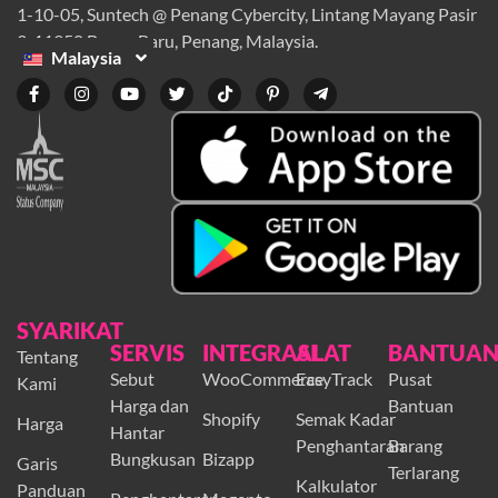
1-10-05, Suntech @ Penang Cybercity, Lintang Mayang Pasir
3, 11950 Bayan Baru, Penang, Malaysia.
Malaysia
SYARIKAT
SERVIS
INTEGRASI
ALAT
BANTUA
Tentang
Sebut
WooCommerce
EasyTrack
Pusat
Kami
Harga dan
Bantuan
Shopify
Semak Kadar
Harga
Hantar
Penghantaran
Barang
Bungkusan
Bizapp
Garis
Terlarang
Kalkulator
Panduan