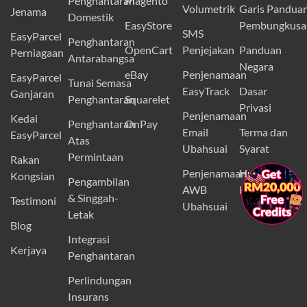
Penghantaran
Magento
Volumetrik
Garis Pandua
Jenama
Domestik
EasyStore
Pembungkusa
SMS
EasyParcel
Penghantaran
OpenCart
Penjejakan
Panduan
Perniagaan
Antarabangsa
Negara
eBay
Penjenamaan
EasyParcel
Tunai Semasa
EasyTrack
Dasar
Ganjaran
Penghantaran
Squarelet
Privasi
Penjenamaan
Kedai
Penghantaran
OnPay
Email
Terma dan
EasyParcel
Atas
Ubahsuai
Syarat
Permintaan
Rakan
Penjenamaan
Hubungi
Kongsian
×
Pengambilan
AWB
Kami
& Singgah-
Testimoni
Ubahsuai
Letak
Blog
Integrasi
Kerjaya
Penghantaran
Perlindungan
Insurans