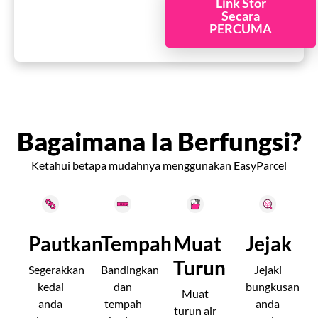
Link Stor
Secara
PERCUMA
Bagaimana Ia Berfungsi?
Ketahui betapa mudahnya menggunakan EasyParcel
Pautkan
Tempah
Muat
Jejak
Turun
Segerakkan
Bandingkan
Jejaki
kedai
dan
bungkusan
Muat
anda
tempah
anda
turun air