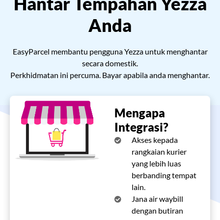
Hantar Tempahan Yezza
Pricing
Anda
About
EasyParcel membantu pengguna Yezza untuk menghantar
secara domestik.
Resources
Perkhidmatan ini percuma. Bayar apabila anda menghantar.
Marketplace
Mengapa
Integrasi?
Akses kepada
rangkaian kurier
yang lebih luas
berbanding tempat
lain.
Jana air waybill
dengan butiran