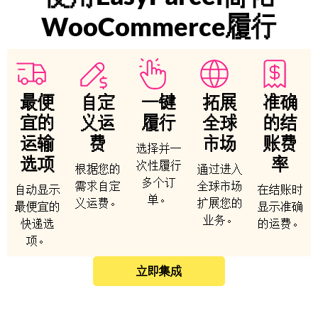
WooCommerce履行
最便
自定
一键
拓展
准确
宜的
义运
履行
全球
的结
运输
费
市场
账费
选择并一
选项
率
次性履行
根据您的
通过进入
多个订
需求自定
全球市场
自动显示
在结账时
单。
义运费。
扩展您的
最便宜的
显示准确
业务。
快递选
的运费。
项。
立即集成