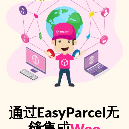
Pricing
About
Resources
Marketplace
通过EasyParcel无
缝集成
Woo