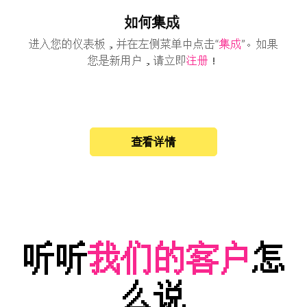
如何集成
进入您的仪表板，并在左侧菜单中点击“
集成
”。如果
您是新用户，请立即
注册
！
查看详情
听听
我们的客户
怎
么说