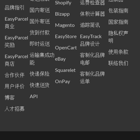
Shopify
运费检查器
品牌指引
国内寄送
包装指南
Bizapp
体积计算器
EasyParcel
国外寄送
国家指南
Magento
追踪简讯
商业
货到付款
隐私权声
EasyStore
EasyTrack
EasyParcel
明
即时运送
品牌设计
奖励
OpenCart
使用条款
运输集成功
客制化品牌
EasyParcel
eBay
能
电邮
联络我们
商店
Squarelet
快递保险
客制化品牌
合作伙伴
OnPay
运单
快速送货
用户评价
API
博客
人才招募