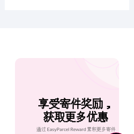
额度的有效期相同。不要让积分白白浪费，
账户。
只需在到期之前重新充值，您就可以将剩余
的信用额度和赚取的积分再延长一年。
享受寄件奖励，
获取更多优惠
通过 EasyParcel Reward 累积更多寄件