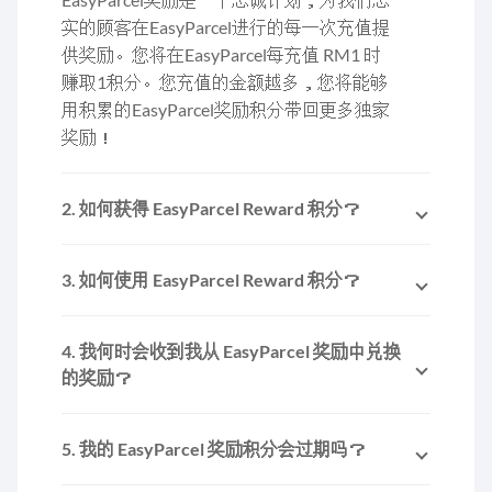
实的顾客在EasyParcel进行的每一次充值提
供奖励。您将在EasyParcel每充值 RM1 时
赚取1积分。您充值的金额越多，您将能够
用积累的EasyParcel奖励积分带回更多独家
奖励！
2. 如何获得 EasyParcel Reward 积分？
只需充值任何套餐，即可获得 EasyParcel
Reward 积分。所有 EasyParcel奖励积分将
3. 如何使用 EasyParcel Reward 积分？
立即自动反映在您的EasyParcel奖励页面
通过EasyParcel奖励积分，您可以用它们来
上。
兑换您喜爱的物品，如更多的Pgeon送货优
4. 我何时会收到我从 EasyParcel 奖励中兑换
惠券、包装材料、小工具、厨房电器等等。
的奖励？
另一方面，您还可以通过捐赠来支持有需要
实体奖励将在兑换后的2-4周内发送到您在
的社区。
EasyParcel帐户中注册的个人资料地址。同
5. 我的 EasyParcel 奖励积分会过期吗？
时，电子奖励，例如优惠券，将在兑换后 2
是的，EasyParcel 奖励积分的有效期与信用
周内激活"我的优惠券"/存入您的 EasyParcel