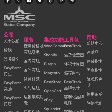
公司
帮助
服务
集成功能
工具包
关于我们
帮助中心
查询价格及
WooCommerce
EasyTrack
价钱
寄送包裹
违禁品
Shopify
运费检查器
品牌指引
国内寄送
包装指南
Bizapp
体积计算器
EasyParcel
国外寄送
国家指南
Magento
追踪简讯
商业
货到付款
隐私权声
EasyStore
EasyTrack
EasyParcel
明
即时运送
品牌设计
奖励
OpenCart
使用条款
运输集成功
客制化品牌
EasyParcel
eBay
能
电邮
联络我们
商店
Squarelet
快递保险
客制化品牌