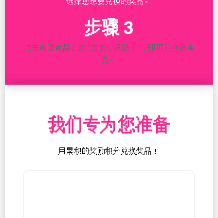
选择您想要兑换的奖品。
步骤 3
点击所选商品上的 “是的，很酷！”，即可兑换该商
品。
我们专为您准备
用累积的奖励积分兑换奖品！