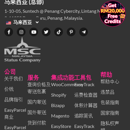
马来西亚 (总部)
×
1-10-05, Suntech @ Penang Cybercity, Lintang Mayang Pasir
3, 11950 Bayan Baru, Penang, Malaysia.
马来西亚
公司
帮助
服务
集成功能
工具包
关于我们
帮助中心
查询价格及
WooCommerce
EasyTrack
价钱
寄送包裹
违禁品
Shopify
运费检查器
品牌指引
国内寄送
包装指南
Bizapp
体积计算器
EasyParcel
国外寄送
国家指南
Magento
追踪简讯
商业
货到付款
隐私权声
EasyStore
EasyTrack
EasyParcel