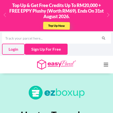
Up & Get Free Credits Up To RM20,000 +
Ship 
EPPY Plushy (Worth RM69). Ends On 31st
Easy
August 2026.
Previous
Ne
Top Up Now
Login
Sign Up For Free
Services
Couriers