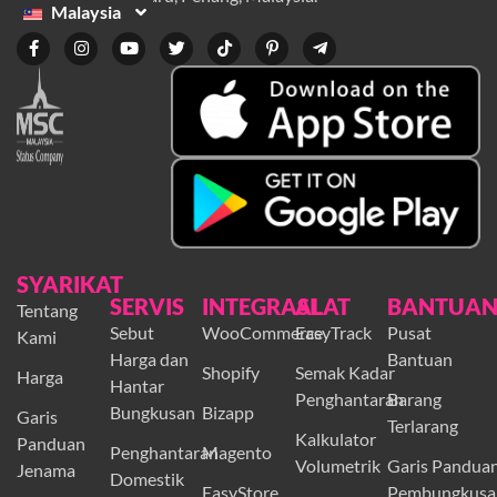
Malaysia
SYARIKAT
SERVIS
INTEGRASI
ALAT
BANTUA
Tentang
Sebut
WooCommerce
EasyTrack
Pusat
Kami
Harga dan
Bantuan
Shopify
Semak Kadar
Harga
Hantar
Penghantaran
Barang
Bungkusan
Bizapp
Garis
Terlarang
Kalkulator
Panduan
Penghantaran
Magento
Volumetrik
Garis Pandua
Jenama
Domestik
EasyStore
Pembungkusa