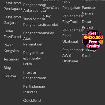
SMS
EasyParcel
Penghantaran
OpenCart
Penjejakan
Panduan
Perniagaan
Antarabangsa
Negara
eBay
Penjenamaan
EasyParcel
Tunai Semasa
EasyTrack
Dasar
Ganjaran
Penghantaran
Squarelet
Privasi
Penjenamaan
Kedai
Penghantaran
OnPay
×
Email
Terma dan
EasyParcel
Atas
Ubahsuai
Syarat
Permintaan
Rakan
Penjenamaan
Hubungi
Kongsian
Pengambilan
AWB
Kami
& Singgah-
Testimoni
Ubahsuai
Letak
Blog
Integrasi
Kerjaya
Penghantaran
Perlindungan
Insurans
QuickSend